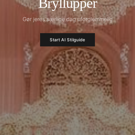
Bryllupper
Gør jeres særlige dag uforglemmelig
Start AI Stilguide