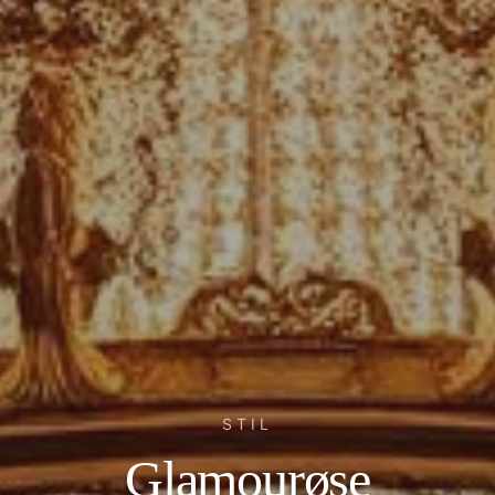
STIL
Glamourøse