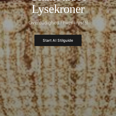
Lysekroner
Overdådighed i hver krystal
Start AI Stilguide