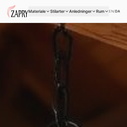
Materiale
Stilarter
Anledninger
Rum
EN
/
DA